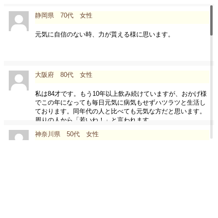
静岡県 70代 女性
元気に自信のない時、力が貰える様に思います。
大阪府 80代 女性
私は84才です。もう10年以上飲み続けていますが、おかげ様
でこの年になっても毎日元気に病気もせずハツラツと生活し
ております。同年代の人と比べても元気な方だと思います。
周りの人から「若いね！」と言われます。
神奈川県 50代 女性
TV番組（健康番組）で天然酵母の事を知り、インターネット
で御社に注文しました。時々、天然酵母を飲みながら3日間の
プチ断食、調子良く10才若がえった気がします。これからも
よろしくお願いします。
愛知県 40代 女性
独身時代はコーボンマーベルをずっと愛用していました。そ