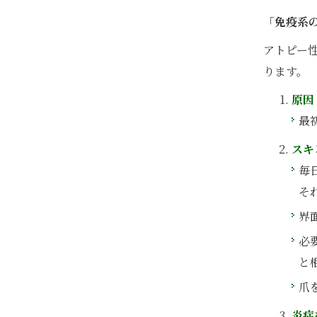
「免疫系
アトピー
ります。
原因
最
スキ
毎
そ
界
必
と
爪
炎症