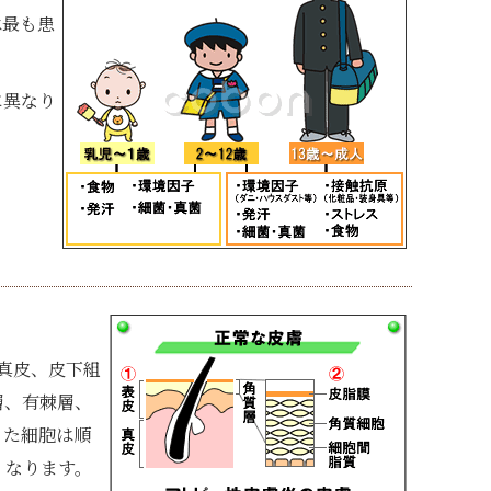
は最も患
に異なり
真皮、皮下組
層、有棘層、
きた細胞は順
くなります。