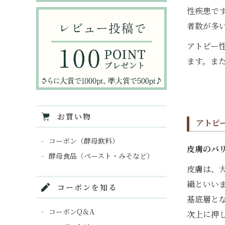
性疾患で
者数が多
アトピー
ます。ま
お買い物
アトピ
コーボン（酵母飲料）
皮膚のバ
酵母食品（ペースト・みそなど）
皮膚は、
織といい
コーボンを知る
基底層と
コーボンQ＆A
次上に押