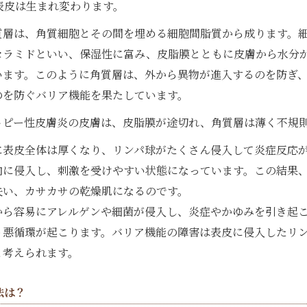
表皮は生まれ変わります。
質層は、角質細胞とその間を埋める細胞間脂質から成ります。
セラミドといい、保湿性に富み、皮脂膜とともに皮膚から水分
います。このように角質層は、外から異物が進入するのを防ぎ
のを防ぐバリア機能を果たしています。
トピー性皮膚炎の皮膚は、皮脂膜が途切れ、角質層は薄く不規
に表皮全体は厚くなり、リンパ球がたくさん侵入して炎症反応
内に侵入し、刺激を受けやすい状態になっています。この結果
失い、カサカサの乾燥肌になるのです。
から容易にアレルゲンや細菌が侵入し、炎症やかゆみを引き起
う悪循環が起こります。バリア機能の障害は表皮に侵入したリ
と考えられます。
法は？