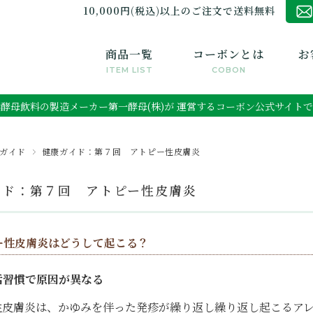
10,000円(税込)以上のご注文で送料無料
商品一覧
コーボンとは
お
ITEM LIST
COBON
酵母飲料の製造メーカー第一酵母(株)が
運営するコーボン公式サイトで
ガイド
健康ガイド：第７回 アトピー性皮膚炎
イド：第７回 アトピー性皮膚炎
ー性皮膚炎はどうして起こる？
活習慣で原因が異なる
性皮膚炎は、かゆみを伴った発疹が繰り返し繰り返し起こるア