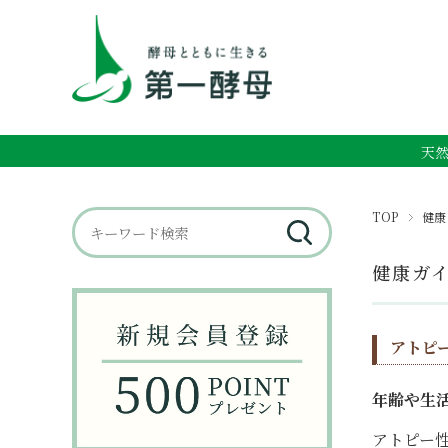
天然
TOP
健康
健康ガ
アトピ
年齢や生
アトピー