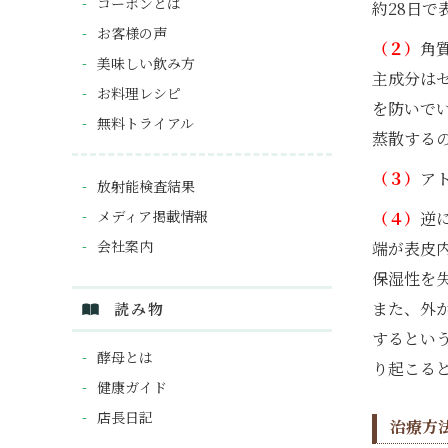
コーボンとは
約28日で
お客様の声
（２）
角
美味しい飲み方
主成分は
お料理レシピ
を防いで
無料トライアル
蒸散する
（３）
ア
放射能検査結果
メディア掲載情報
（４）
逆
会社案内
端が表皮
保湿性を
また、外
読み物
するとい
酵母とは
り起こる
健康ガイド
店長日記
治療方