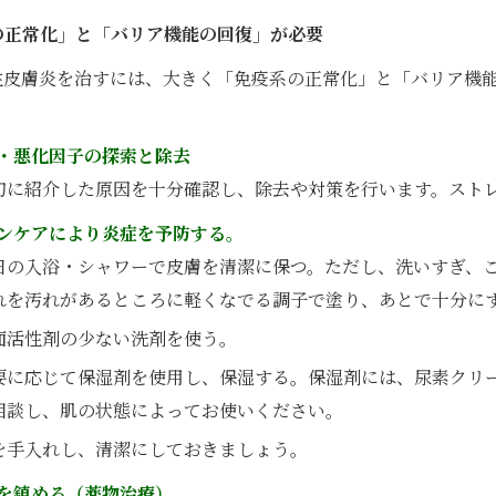
の正常化」と「バリア機能の回復」が必要
性皮膚炎を治すには、大きく「免疫系の正常化」と「バリア機
・悪化因子の探索と除去
初に紹介した原因を十分確認し、除去や対策を行います。スト
ンケアにより炎症を予防する。
日の入浴・シャワーで皮膚を清潔に保つ。ただし、洗いすぎ、
れを汚れがあるところに軽くなでる調子で塗り、あとで十分に
面活性剤の少ない洗剤を使う。
要に応じて保湿剤を使用し、保湿する。保湿剤には、尿素クリ
相談し、肌の状態によってお使いください。
を手入れし、清潔にしておきましょう。
を鎮める（薬物治療）