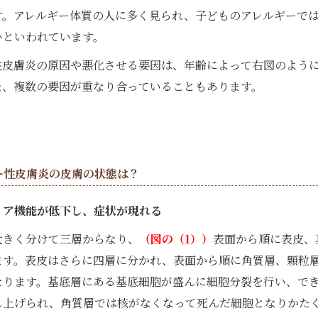
す。アレルギー体質の人に多く見られ、子どものアレルギーで
いといわれています。
性皮膚炎の原因や悪化させる要因は、年齢によって右図のよう
た、複数の要因が重なり合っていることもあります。
ー性皮膚炎の皮膚の状態は？
リア機能が低下し、症状が現れる
大きく分けて三層からなり、
（図の（1））
表面から順に表皮、
ます。表皮はさらに四層に分かれ、表面から順に角質層、顆粒
なります。基底層にある基底細胞が盛んに細胞分裂を行い、で
し上げられ、角質層では核がなくなって死んだ細胞となりかた