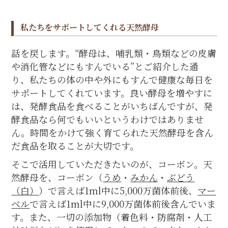
私たちをサポートしてくれる天然酵母
話を戻します。“酵母は、哺乳類・鳥類などの皮膚
や消化管などにもすんでいる”とご紹介した通
り、私たちの体の中や外にもすんで健康な毎日を
サポートしてくれています。良い酵母を増やすに
は、発酵食品を食べることがいちばんですが、発
酵食品なら何でもいいというわけではありませ
ん。時間をかけて強く育てられた天然酵母を含ん
だ食品を取ることが大切です。
そこで活用していただきたいのが、コーボン。天
然酵母を、コーボン（
うめ
・
みかん
・
ぶどう
（白）
）で言えば1ml中に5,000万菌体前後、
マー
ベル
で言えば1ml中に9,000万菌体前後含んでいま
す。また、一切の添加物（着色料・防腐剤・人工