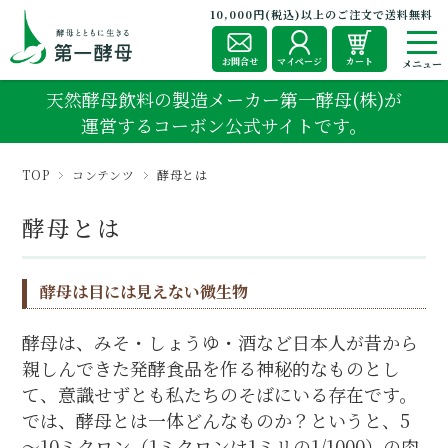
10,000円(税込)以上のご注文で送料無料
お問合せ
マイページ
カート
天然酵母飲料の製造メーカー第一酵母(株)が
運営するコーボン公式サイトです。
TOP
コンテンツ
酵母とは
酵母とは
酵母は目には見えない微生物
酵母は、みそ・しょうゆ・酒など日本人が昔から
親しんできた発酵食品を作る神秘的なものとし
て、意識せずとも私たちのそばにいる存在です。
では、酵母とは一体どんなものか？というと、5
～10ミクロン（1ミクロンは1ミリの1/1000）の肉