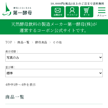
10,000円(税込)以上のご注文で送料無料
お問合せ
マイページ
カート
天然酵母飲料の製造メーカー第一酵母(株)が
運営するコーボン公式サイトです。
TOP
商品一覧
酵母食品
その他
表示切替：
並び順：
4件中1件～4件を表示
商品一覧