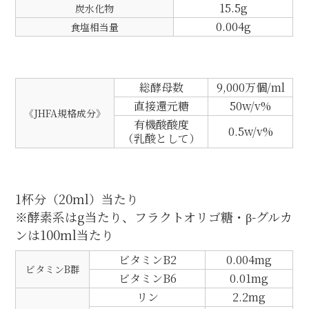
15.5g
炭水化物
0.004g
食塩相当量
総酵母数
9,000万個/ml
直接還元糖
50w/v%
《JHFA規格成分》
有機酸酸度
0.5w/v%
（乳酸として）
1杯分（20ml）当たり
※酵素系はg当たり、フラクトオリゴ糖・β-グルカ
ンは100ml当たり
ビタミンB2
0.004mg
ビタミンB群
ビタミンB6
0.01mg
リン
2.2mg