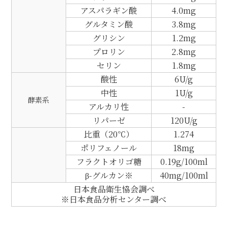
アスパラギン酸
4.0mg
グルタミン酸
3.8mg
グリシン
1.2mg
プロリン
2.8mg
セリン
1.8mg
酸性
6U/g
中性
1U/g
酵素系
アルカリ性
-
リパーゼ
120U/g
比重（20℃）
1.274
ポリフェノール
18mg
フラクトオリゴ糖
0.19g/100ml
β-グルカン※
40mg/100ml
日本食品衛生協会調べ
※日本食品分析センター調べ